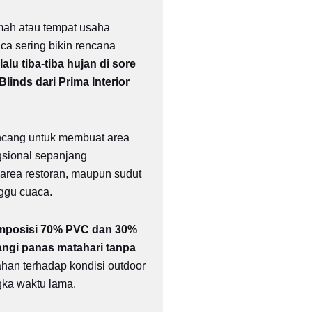
mah atau tempat usaha
aca sering bikin rencana
lalu tiba-tiba hujan di sore
inds dari Prima Interior
ancang untuk membuat area
ngsional sepanjang
, area restoran, maupun sudut
nggu cuaca.
omposisi 70% PVC dan 30%
ngi panas matahari tanpa
ahan terhadap kondisi outdoor
gka waktu lama.