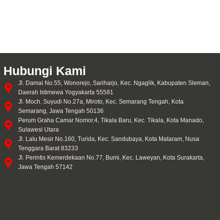
Hubungi Kami
Jl. Damai No.55, Wonorejo, Sariharjo, Kec. Ngaglik, Kabupaten Sleman,
Daerah Istimewa Yogyakarta 55581
Jl. Moch. Suyudi No.27a, Miroto, Kec. Semarang Tengah, Kota
Semarang, Jawa Tengah 50136
Perum Graha Camar Nomor.4, Tikala Baru, Kec. Tikala, Kota Manado,
Sulawesi Utara
Jl. Lalu Mesir No.160, Turida, Kec. Sandubaya, Kota Mataram, Nusa
Tenggara Barat 83233
Jl. Perintis Kemerdekaan No.77, Bumi, Kec. Laweyan, Kota Surakarta,
Jawa Tengah 57142