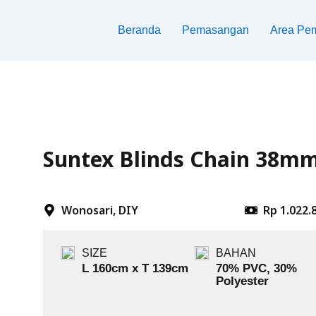
Beranda
Pemasangan
Area Pe
Suntex Blinds Chain 38mm 
Wonosari, DIY
Rp 1.022.8
SIZE
BAHAN
L 160cm x T 139cm
70% PVC, 30%
Polyester