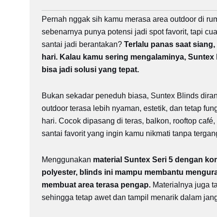
Pernah nggak sih kamu merasa area outdoor di ru
sebenarnya punya potensi jadi spot favorit, tapi cu
santai jadi berantakan?
Terlalu panas saat siang, 
hari.
Kalau kamu sering mengalaminya, Suntex Bl
bisa jadi solusi yang tepat.
Bukan sekadar peneduh biasa, Suntex Blinds dir
outdoor terasa lebih nyaman, estetik, dan tetap fu
hari.
Cocok dipasang di teras, balkon, rooftop café
santai favorit yang ingin kamu nikmati tanpa terga
Menggunakan
material Suntex Seri 5 dengan k
polyester, blinds ini mampu membantu mengura
membuat area terasa pengap.
Materialnya juga t
sehingga tetap awet dan tampil menarik dalam jan