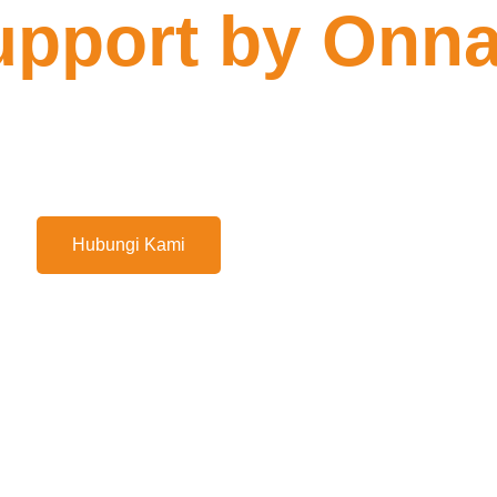
upport by Onn
rior yang melintasi antara ide kreatifitas dala
Hubungi Kami