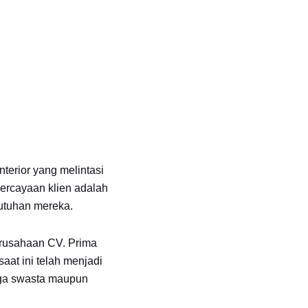
terior yang melintasi
percayaan klien adalah
utuhan mereka.
erusahaan CV. Prima
aat ini telah menjadi
aga swasta maupun