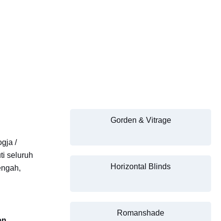
Gorden & Vitrage
gja /
i seluruh
Horizontal Blinds
engah,
Romanshade
en