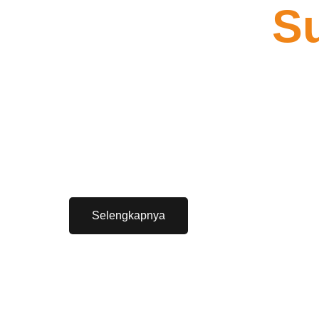
S
Perusahaan design inte
Selengkapnya