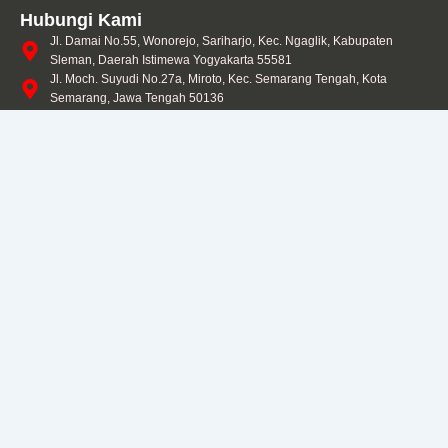
Hubungi Kami
Jl. Damai No.55, Wonorejo, Sariharjo, Kec. Ngaglik, Kabupaten
Sleman, Daerah Istimewa Yogyakarta 55581
Jl. Moch. Suyudi No.27a, Miroto, Kec. Semarang Tengah, Kota
Semarang, Jawa Tengah 50136
Perum Graha Camar Nomor.4, Tikala Baru, Kec. Tikala, Kota Manado,
Sulawesi Utara
Jl. Lalu Mesir No.160, Turida, Kec. Sandubaya, Kota Mataram, Nusa
Tenggara Barat 83233
Jl. Perintis Kemerdekaan No.77, Bumi, Kec. Laweyan, Kota
Surakarta, Jawa Tengah 57142
Copyright © CV. Prima Abadi Jaya – Dibuat dengan Penuh Cinta
❤ di Indonesia
Design by
Lako Kasea