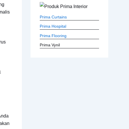
ng
malis
Prima Curtains
Prima Hospital
Prima Flooring
rus
Prima Vynil
k
 Anda
nakan