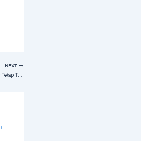
NEXT
Tips Merawat Wallpaper Dinding agar Tetap Tahan Lama