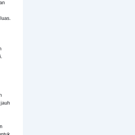
kan
luas.
h
.
h
 jauh
an
untuk