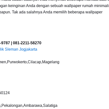
ngan keinginan Anda dengan sebuah wallpaper rumah minimali
apun. Tak ada salahnya Anda memilih beberapa wallpaper
-9787 | 081-2211-58270
lik Sleman Jogjakarta
umen,Purwokerto,Cilacap,Magelang
 50124
g,Pekalongan,Ambarawa,Salatiga