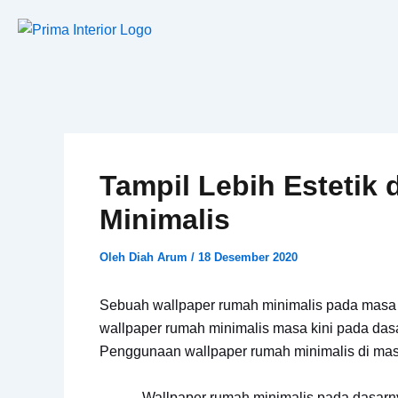
Lewati
ke
konten
Tampil Lebih Estetik
Minimalis
Oleh
Diah Arum
/
18 Desember 2020
Sebuah wallpaper rumah minimalis pada masa
wallpaper rumah minimalis masa kini pada d
Penggunaan wallpaper rumah minimalis di mas
Wallpaper rumah minimalis pada dasarnya 