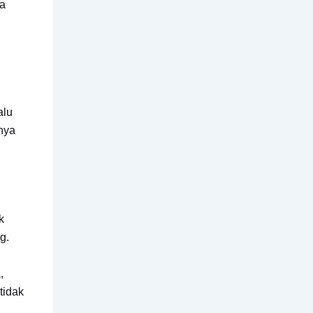
ya
alu
nya
k
g.
,
tidak