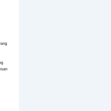
yang
ng
kesan