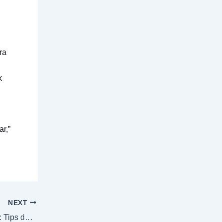
ra
,
k
r,”
NEXT
Menghindari Lumut di Kolam Renang: Tips dan Trik yang Wajib Anda Coba