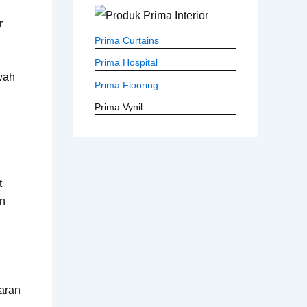
r
Prima Curtains
Prima Hospital
wah
Prima Flooring
Prima Vynil
t
an
aran