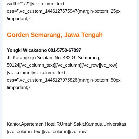
width=”1/2″][vc_column_text
css=”.vc_custom_1446127675947{margin-bottom: 25px
!important;}”]
Gorden Semarang, Jawa Tengah
Yongki Wicaksono 081-5750-67897
JL Karangkojo Selatan, No. 432 G, Semarang,
50124[/vc_column_text][/vc_column][/vc_row][vc_row]
[vc_column][vc_column_text
css=”.vc_custom_1446127975826{margin-bottom: 50px
!important;}”]
Kantor,Apartemen,Hotel,RUmah Sakit,Kampus,Universitas
[/vc_column_text][/vc_column][/vc_row]