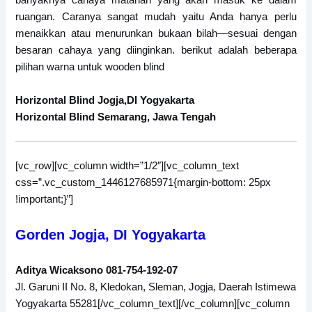
banyaknya cahaya matahari yang akan masuk ke dalam
ruangan. Caranya sangat mudah yaitu Anda hanya perlu
menaikkan atau menurunkan bukaan bilah—sesuai dengan
besaran cahaya yang diinginkan. berikut adalah beberapa
pilihan warna untuk wooden blind
Horizontal Blind Jogja,DI Yogyakarta
Horizontal Blind Semarang, Jawa Tengah
[vc_row][vc_column width=”1/2″][vc_column_text
css=”.vc_custom_1446127685971{margin-bottom: 25px
!important;}”]
Gorden Jogja, DI Yogyakarta
Aditya Wicaksono 081-754-192-07
Jl. Garuni II No. 8, Kledokan, Sleman, Jogja, Daerah Istimewa
Yogyakarta 55281[/vc_column_text][/vc_column][vc_column