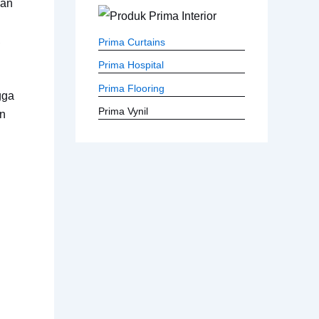
kan
,
Prima Curtains
Prima Hospital
Prima Flooring
gga
Prima Vynil
an