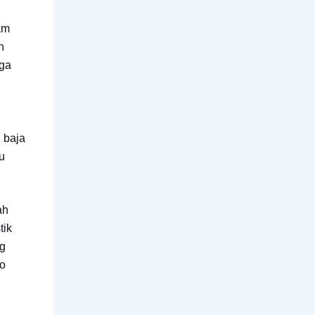
am
n
uga
 baja
u
ah
tik
ng
lo