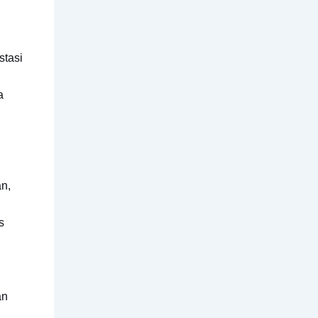
stasi
a
an,
s
an