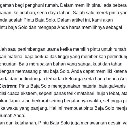
ngaman bagi penghuni rumah. Dalam memilih pintu, ada beber
manan, keindahan, serta daya tahan. Salah satu merek pintu ya
a adalah Pintu Baja Solo. Dalam artikel ini, kami akan
pintu baja Solo dan mengapa Anda harus memilihnya sebagai
h satu pertimbangan utama ketika memilih pintu untuk rumah
n material baja berkualitas tinggi yang memberikan perlindu
encurian. Baja merupakan bahan yang sangat kuat dan tahan
Dengan memasang pintu baja Solo, Anda dapat memiliki keten
 Anda dan perlindungan terhadap keluarga serta harta benda An
Ekstrem:
Pintu Baja Solo menggunakan material baja galvanis
isi cuaca ekstrem, seperti panas terik matahari, hujan lebat, at
akan lapuk atau berkarat seiring berjalannya waktu, sehingga pi
ka waktu yang panjang. Hal ini membuat pintu Baja Solo menj
 rumah Anda.
n dan ketahanan, Pintu Baja Solo juga menawarkan desain y