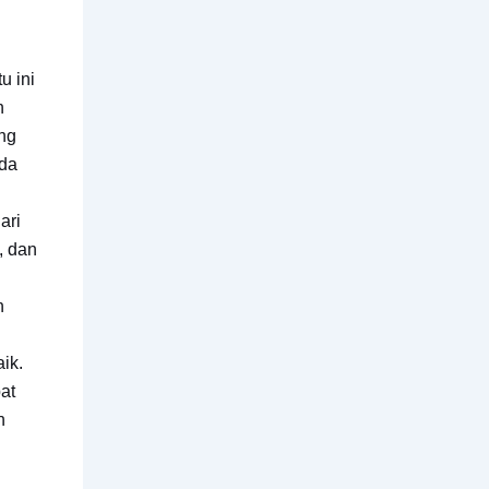
u ini
n
ang
nda
ari
, dan
i
n
ik.
at
n