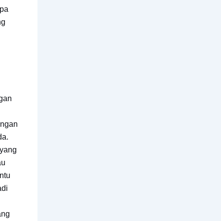
apa
ng
ngan
angan
da.
 yang
au
ntu
adi
ang