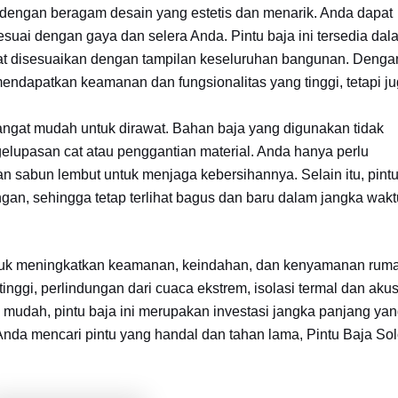
 dengan beragam desain yang estetis dan menarik. Anda dapat
esuai dengan gaya dan selera Anda. Pintu baja ini tersedia dal
pat disesuaikan dengan tampilan keseluruhan bangunan. Denga
mendapatkan keamanan dan fungsionalitas yang tinggi, tetapi j
angat mudah untuk dirawat. Bahan baja yang digunakan tidak
elupasan cat atau penggantian material. Anda hanya perlu
n sabun lembut untuk menjaga kebersihannya. Selain itu, pintu
ngan, sehingga tetap terlihat bagus dan baru dalam jangka wakt
untuk meningkatkan keamanan, keindahan, dan kenyamanan rum
gi, perlindungan dari cuaca ekstrem, isolasi termal dan akus
g mudah, pintu baja ini merupakan investasi jangka panjang ya
Anda mencari pintu yang handal dan tahan lama, Pintu Baja So