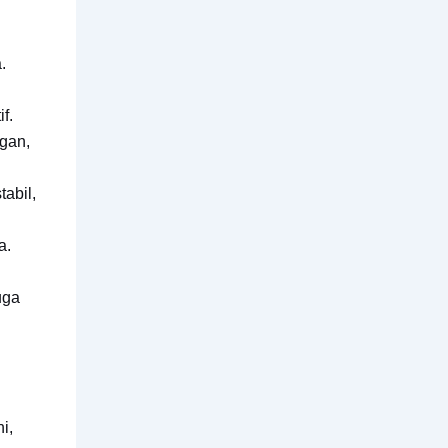
.
f.
gan,
abil,
a.
uga
i,