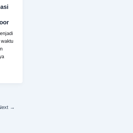
asi
door
enjadi
h waktu
an
nya
Next
→