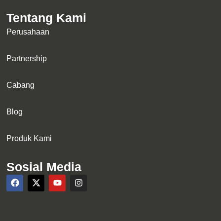
Tentang Kami
Perusahaan
Partnership
Cabang
Blog
Produk Kami
Sosial Media
F
X
Y
I
a
-
o
n
c
t
u
s
e
w
t
t
b
i
u
a
o
t
b
g