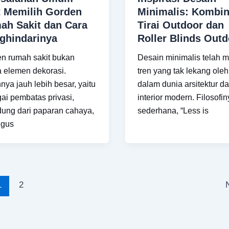
t Memilih Gorden
Minimalis: Kombin
ah Sakit dan Cara
Tirai Outdoor dan
ghindarinya
Roller Blinds Out
n rumah sakit bukan
Desain minimalis telah m
 elemen dekorasi.
tren yang tak lekang ole
nya jauh lebih besar, yaitu
dalam dunia arsitektur d
ai pembatas privasi,
interior modern. Filosofi
dung dari paparan cahaya,
sederhana, “Less is
igus
1
2