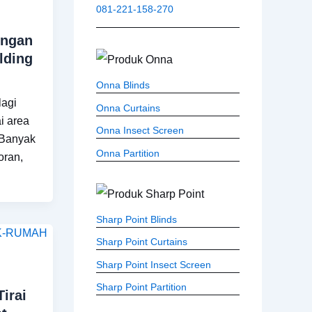
081-221-158-270
engan
lding
Onna Blinds
lagi
Onna Curtains
i area
Onna Insect Screen
 Banyak
Onna Partition
oran,
Sharp Point Blinds
Sharp Point Curtains
Sharp Point Insect Screen
Sharp Point Partition
irai