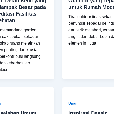
, Detail Kecil yang
Outdoor yang Tepa
dampak Besar pada
untuk Rumah Mod
ditasi Fasilitas
Tirai outdoor tidak sekad
ehatan
berfungsi sebagai pelin
 memandang gorden
dari terik matahari, terpa
 sakit bukan sekadar
angin, dan debu. Lebih dar
gkap ruang melainkan
elemen ini juga
n penting dan krusial
berkontribusi langsung
dap keberhasilan
itasi
m
Umum
esalahan Umum
Inspirasi Desain