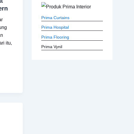
t
ern
Prima Curtains
ar
dung
Prima Hospital
an
Prima Flooring
i itu,
Prima Vynil