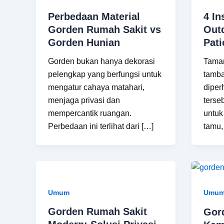
Perbedaan Material
4 In
Gorden Rumah Sakit vs
Out
Gorden Hunian
Pati
Gorden bukan hanya dekorasi
Taman
pelengkap yang berfungsi untuk
tamba
mengatur cahaya matahari,
diper
menjaga privasi dan
terse
mempercantik ruangan.
untuk
Perbedaan ini terlihat dari […]
tamu,
Umum
Umu
Gorden Rumah Sakit
Gor