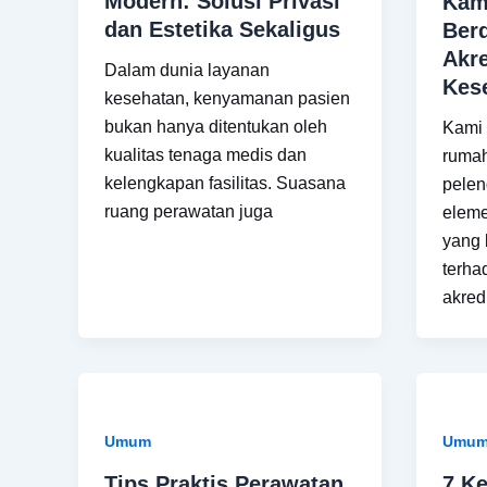
Modern: Solusi Privasi
Kami
dan Estetika Sekaligus
Ber
Akre
Dalam dunia layanan
Kes
kesehatan, kenyamanan pasien
bukan hanya ditentukan oleh
Kami
kualitas tenaga medis dan
rumah
kelengkapan fasilitas. Suasana
pelen
ruang perawatan juga
eleme
yang 
terha
akred
Umum
Umu
Tips Praktis Perawatan
7 K