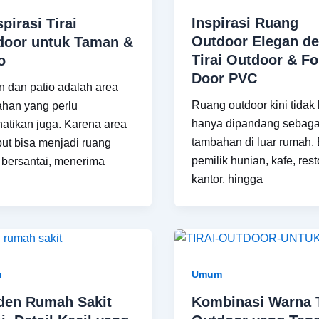
Inspirasi Ruang
spirasi Tirai
Outdoor Elegan d
door untuk Taman &
Tirai Outdoor & Fo
o
Door PVC
 dan patio adalah area
Ruang outdoor kini tidak 
han yang perlu
hanya dipandang sebaga
hatikan juga. Karena area
tambahan di luar rumah.
but bisa menjadi ruang
pemilik hunian, kafe, rest
 bersantai, menerima
kantor, hingga
m
Umum
den Rumah Sakit
Kombinasi Warna T