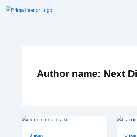
Lewati
ke
konten
Author name: Next Di
Umum
Umu